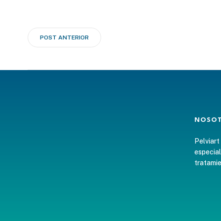
Navegación
POST ANTERIOR
de
entradas
NOSO
Pelviart
especial
tratamie