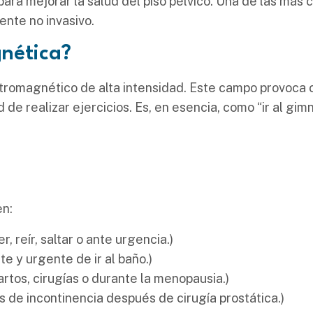
ra mejorar la salud del piso pélvico. Una de las más c
nte no invasivo.
gnética?
tromagnético de alta intensidad. Este campo provoca 
 de realizar ejercicios. Es, en esencia, como “ir al gimn
en:
r, reír, saltar o ante urgencia.)
e y urgente de ir al baño.)
rtos, cirugías o durante la menopausia.)
 de incontinencia después de cirugía prostática.)