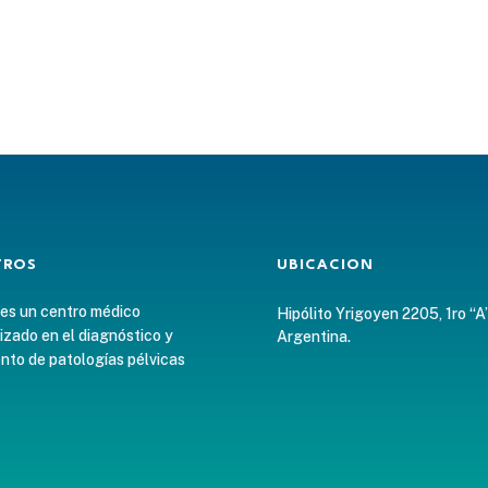
Navegación
de
entradas
TROS
UBICACION
 es un centro médico
Hipólito Yrigoyen 2205, 1ro “A
izado en el diagnóstico y
Argentina.
nto de patologías pélvicas