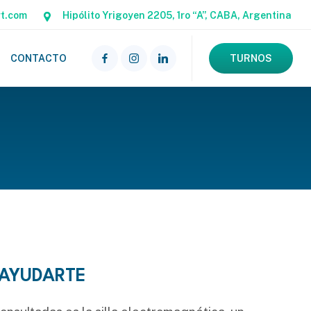
rt.com
Hipólito Yrigoyen 2205, 1ro “A”, CABA, Argentina
CONTACTO
TURNOS
 AYUDARTE