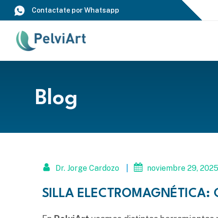
Saltar
Contactate por Whatsapp
al
contenido
Blog
Dr. Jorge Cardozo
|
noviembre 29, 202
SILLA ELECTROMAGNÉTICA: 