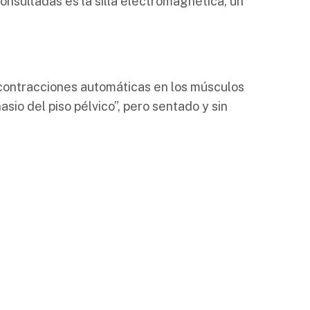
onsultadas es la silla electromagnética, un
contracciones automáticas en los músculos
asio del piso pélvico”, pero sentado y sin