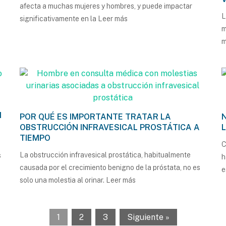
afecta a muchas mujeres y hombres, y puede impactar
L
significativamente en la
Leer más
m
m
N
POR QUÉ ES IMPORTANTE TRATAR LA
OBSTRUCCIÓN INFRAVESICAL PROSTÁTICA A
TIEMPO
C
La obstrucción infravesical prostática, habitualmente
s
h
causada por el crecimiento benigno de la próstata, no es
solo una molestia al orinar.
Leer más
1
2
3
Siguiente »