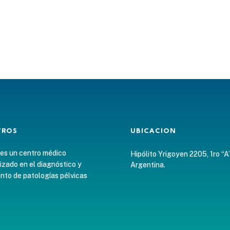
TROS
UBICACION
 es un centro médico
Hipólito Yrigoyen 2205, 1ro “A
izado en el diagnóstico y
Argentina.
nto de patologías pélvicas