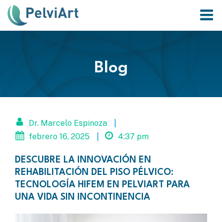
Saltar
al
contenido
Blog
Dr. Marcelo Espinoza
|
febrero 16, 2025
|
4:37 pm
DESCUBRE LA INNOVACIÓN EN
REHABILITACIÓN DEL PISO PÉLVICO:
TECNOLOGÍA HIFEM EN PELVIART PARA
UNA VIDA SIN INCONTINENCIA