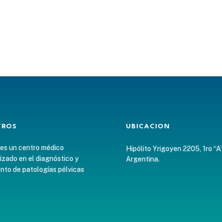
TROS
UBICACION
 es un centro médico
Hipólito Yrigoyen 2205, 1ro “A
izado en el diagnóstico y
Argentina.
nto de patologías pélvicas