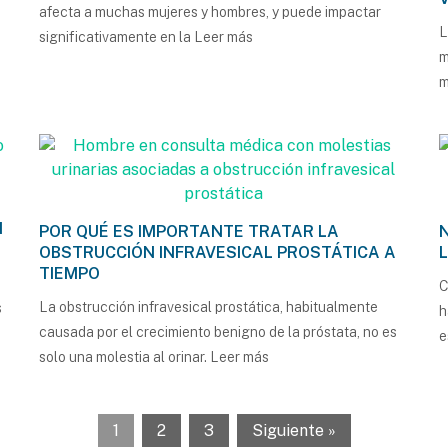
afecta a muchas mujeres y hombres, y puede impactar
L
significativamente en la
Leer más
m
m
N
POR QUÉ ES IMPORTANTE TRATAR LA
OBSTRUCCIÓN INFRAVESICAL PROSTÁTICA A
TIEMPO
C
La obstrucción infravesical prostática, habitualmente
s
h
causada por el crecimiento benigno de la próstata, no es
solo una molestia al orinar.
Leer más
1
2
3
Siguiente »