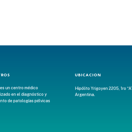
TROS
UBICACION
 es un centro médico
Hipólito Yrigoyen 2205, 1ro “A
izado en el diagnóstico y
Argentina.
nto de patologías pélvicas