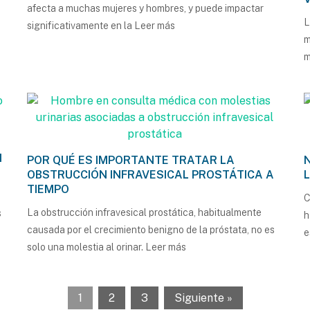
afecta a muchas mujeres y hombres, y puede impactar
L
significativamente en la
Leer más
m
m
N
POR QUÉ ES IMPORTANTE TRATAR LA
OBSTRUCCIÓN INFRAVESICAL PROSTÁTICA A
TIEMPO
C
La obstrucción infravesical prostática, habitualmente
s
h
causada por el crecimiento benigno de la próstata, no es
solo una molestia al orinar.
Leer más
1
2
3
Siguiente »