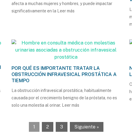
afecta a muchas mujeres y hombres, y puede impactar
L
significativamente en la
Leer más
m
m
N
POR QUÉ ES IMPORTANTE TRATAR LA
OBSTRUCCIÓN INFRAVESICAL PROSTÁTICA A
TIEMPO
C
La obstrucción infravesical prostática, habitualmente
s
h
causada por el crecimiento benigno de la próstata, no es
solo una molestia al orinar.
Leer más
1
2
3
Siguiente »