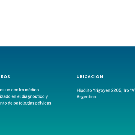
TROS
UBICACION
 es un centro médico
Hipólito Yrigoyen 2205, 1ro “A
izado en el diagnóstico y
Argentina.
nto de patologías pélvicas