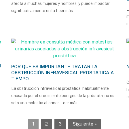
afecta a muchas mujeres y hombres, y puede impactar
L
significativamente en la
Leer más
m
m
N
POR QUÉ ES IMPORTANTE TRATAR LA
OBSTRUCCIÓN INFRAVESICAL PROSTÁTICA A
TIEMPO
C
La obstrucción infravesical prostática, habitualmente
s
h
causada por el crecimiento benigno de la próstata, no es
solo una molestia al orinar.
Leer más
1
2
3
Siguiente »